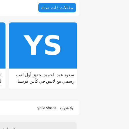
مقالات ذات صلة
سعود عبد الحميد يحقق أول لقب
إن
رسمي مع لانس في كأس فرنسا
ال
ال
يلا شوت
yalla shoot