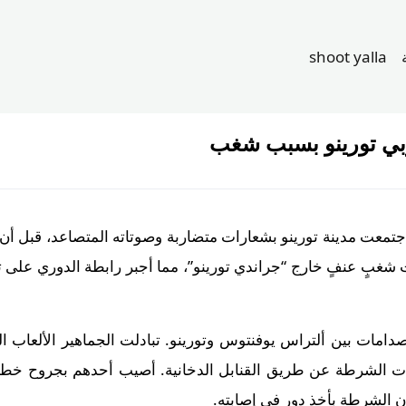
shoot yalla
بي تورينو بسبب شغب
معت مدينة تورينو بشعارات متضاربة وصوتاته المتصاعد، قبل أن تُ
شغبٍ عنفٍ خارج “جراندي تورينو”، مما أجبر رابطة الدوري على تأج
امات بين ألتراس يوفنتوس وتورينو. تبادلت الجماهير الألعاب ال
ت الشرطة عن طريق القنابل الدخانية. أصيب أحدهم بجروح خط
ن الشرطة بأخذ دور في إصابته.