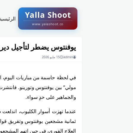
Yalla Shoot
الرئيسية
www.yalashoot.co
يوفنتوس يضطر لتأجيل دير
admin
15 مايو 2026
في لحظة حاسمة من مباريات اليوم، اجت
مولي” بين يوفنتوس وتورينو. فانتشرت 
والجماهير على حدٍ سواء.
عندما تهزت أسوار الكليوب، اندلعت صد
ثمانية مشجعين يوفنتوس وتفريق قوا
العلاج الفوري، في حين اتهم المشجعو