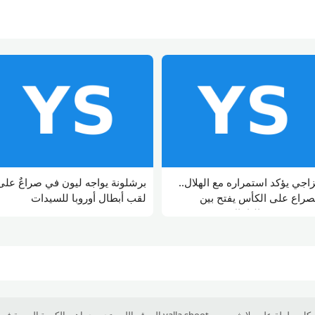
زاجي يؤكد استمراره مع الهلال..
برشلونة يواجه ليون في صراعٌ على
صراع على الكأس يفتح بين
لقب أبطال أوروبا للسيدات
فينيسيوس واليامال