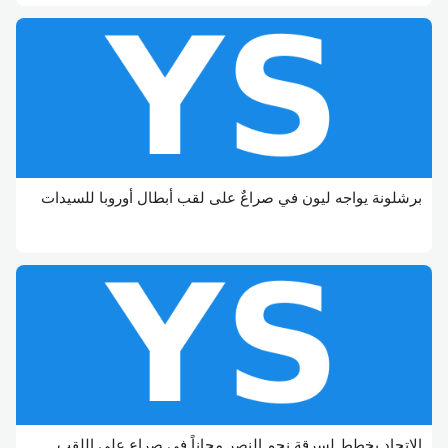
برشلونة يواجه ليون في صراعٌ على لقب أبطال أوروبا للسيدات
الاتحاد يخطط لسرقة نجم النصر مجاناً في صراع على اللقب