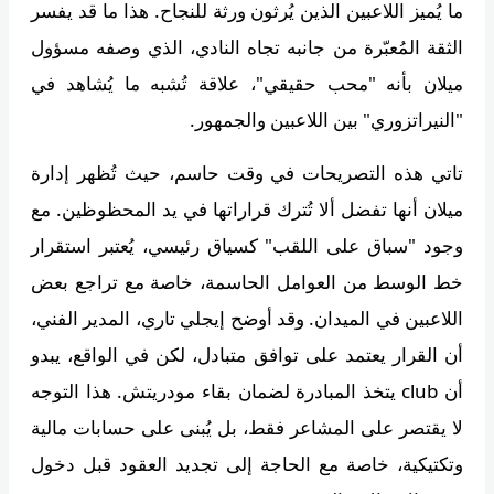
ما يُميز اللاعبين الذين يُرثون ورثة للنجاح. هذا ما قد يفسر
الثقة المُعبّرة من جانبه تجاه النادي، الذي وصفه مسؤول
ميلان بأنه "محب حقيقي"، علاقة تُشبه ما يُشاهد في
"النيراتزوري" بين اللاعبين والجمهور.
تاتي هذه التصريحات في وقت حاسم، حيث تُظهر إدارة
ميلان أنها تفضل ألا تُترك قراراتها في يد المحظوظين. مع
وجود "سباق على اللقب" كسياق رئيسي، يُعتبر استقرار
خط الوسط من العوامل الحاسمة، خاصة مع تراجع بعض
اللاعبين في الميدان. وقد أوضح إيجلي تاري، المدير الفني،
أن القرار يعتمد على توافق متبادل، لكن في الواقع، يبدو
أن club يتخذ المبادرة لضمان بقاء مودريتش. هذا التوجه
لا يقتصر على المشاعر فقط، بل يُبنى على حسابات مالية
وتكتيكية، خاصة مع الحاجة إلى تجديد العقود قبل دخول