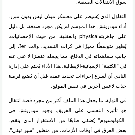
سوق الانتقالات الصيفية.
التفاؤل الذي يُسيطر على معسكر ميلان ليس بدون مبرر.
أداء مودريتش هذا الموسم لم يكن مجرد صدفة، بل دليل
على جاهزيتهphysical والعقلية. من حيث الإحصائيات،
يُظهر متوسطًا مميزًا في كرات التسديد، والت Ier، إلى
جانب مساهماته في الدفاع، مما يجعله عنصرًا لا غنى عنه
في "الكتيبة" الإسبانية-الإيطالية. هذا الأداء يُحتم على إدارة
النادي أن تُسرع إجراءات تجديد عقده قبل أن يُضيع فرصة
جذب لاعبين آخرين في نفس الموقع.
في النهاية، ما يجعل هذا الملف أكثر من مجرد قصة انتقال
هو تأثيره النفسي على الفريق. وجود مودريتش في
"الكولوسيوم" يُضفي طابعًا من الاستقرار الذي ينقص
بعض الفرق في أوقات الأزمات. من منظور "سير تيفي"،