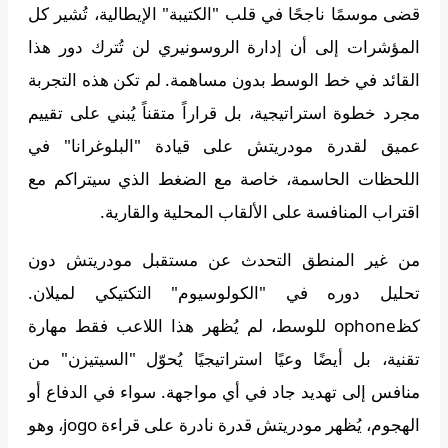
قضى موسمًا ناجحًا في قلب "الكتيبة" الإيطالية، تُشير كل
المؤشرات إلى أن إدارة الروسونيري لن تُترك دور هذا
القائد في خط الوسط بدون مساهمة. لم تكن هذه التجربة
مجرد خطوة استراتيجية، بل قراراً متقناً يُبني على تقييم
عميق لقدرة مودريتش على قيادة "البلوغرانا" في
اللحظات الحاسمة، خاصة مع الضغط الذي سيتراكم مع
اقتراب المنافسة على الألقاب المحلية والقارية.
من غير المنطق التحدث عن مستقبل مودريتش دون
تحليل دوره في "الكولوسيوم" التكتيكي لميلان.
كظophone للوسط، لم يُظهر هذا اللاعب فقط مهارة
تقنية، بل أيضًا وعيًا استراتيجيًا يُحوّل "السيتيزن" من
منافس إلى تهديد جاد في أي مواجهة. سواء في الدفاع أو
الهجوم، يُظهر مودريتش قدرة نادرة على قراءة jogo، وهو