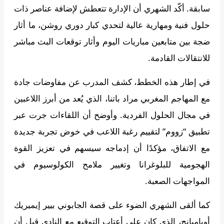
سابقة. أكّد الشهري أن الإدارة تتعطش لإضافة عناصر ذات
حلول فنية ومهارية عالية لتحدي كبار دوري روشن، ما أثار
ضجة بين متابعين مباريات اليوم وأثار توقعات البث مباشر
للانتقالات القادمة.
في إطار هذه الخطط، كشف المدرب عن مفاوضات جادة
مع المهاجم المغربي مراد باتنا، الذي يُعد من أبرز اللاعبين
في مجال الحلول الفردية. وأوضح أن اللقاءات جرت عبر
تطبيق “زووم” لتقييم رغبة اللاعب في خوض تجربة جديدة
مع الاتفاق، مؤكدًا أن إدماجه سيسهم في تعزيز القوة
الهجومية للبلوغرانا وتغيير ملامح الكولوسيوم في
المواجهات الصعبة.
كما ألقى الشهري الضوء على قصة الجابوني بيير إيميريك
أوباميانج، الذي كان على أعتاب التوقيع مع النادي قبل أن