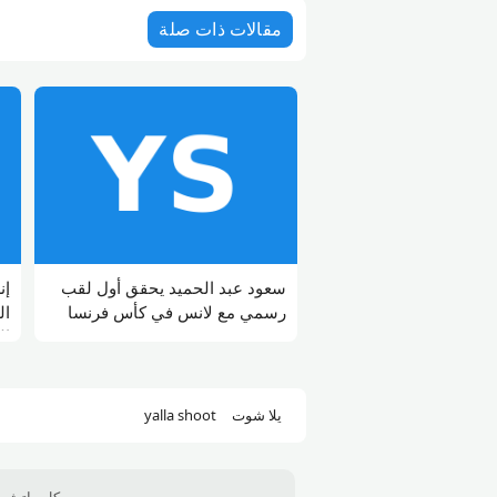
مقالات ذات صلة
سعود عبد الحميد يحقق أول لقب
إن
رسمي مع لانس في كأس فرنسا
ال
ال
يلا شوت
yalla shoot