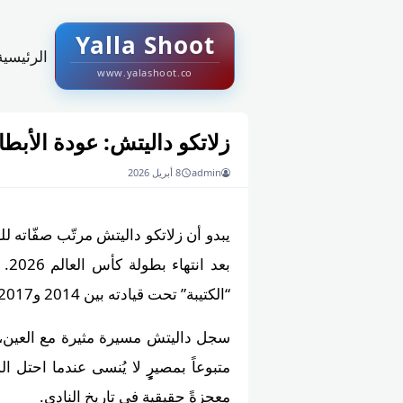
Yalla Shoot
الرئيسية
www.yalashoot.co
زلاتكو داليتش: عودة الأبطا
admin
8 أبريل 2026
يبدو أن زلاتكو داليتش مرتّب صفّاته 
بع
“الكتيبة” تحت قيادته بين 2014 و2017، محققاً معلمات حافلة في الملاعب المحلية والقارية.
معجزةً حقيقية في تاريخ النادي.