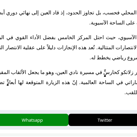
على الساحة الآسيوية.
الآسيوي، حيث احتل المركز الخامس بفضل الأداء القوي في الب
صارات المتتالية. تُعد هذه الإنجازات دليلاً على عقلية الانتصار ا
شروع رياضي يخطط له.
ٍٍٍٍٍٍٍٍٍٍٍٍٍٍٍٍٍٍٍٍٍٍٍٍٍٍٍٍٍٍٍٍٍٍٍٍٍٍٍٍٍٍٍٍٍٍٍٍٍٍٍٍٍٍٍٍٍٍٍٍٍٍٍٍٍٍٍٍٍٍٍٍّ في مسيرة نادي العين، وهو
حة العالمية. إنّ هذه الزيارة المتوقعة لها أبعادٍٍٍٍٍٍٍٍٍٍٍٍٍٍٍٍٍٍٍٍٍٍٍٍٍٍٍٍٍٍٍٍٍٍٍٍٍٍ
 على اللقب.
Whatsapp
Twitter