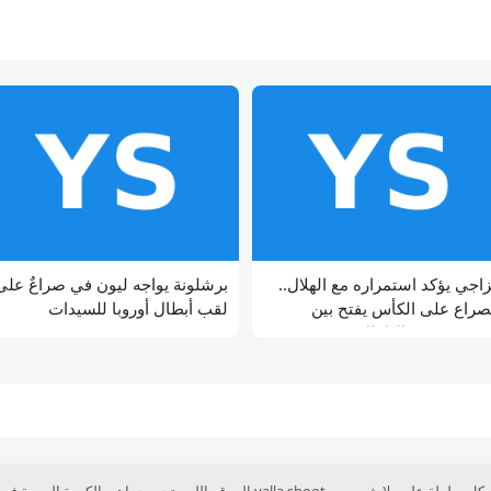
زاجي يؤكد استمراره مع الهلال..
برشلونة يواجه ليون في صراعٌ على
صراع على الكأس يفتح بين
لقب أبطال أوروبا للسيدات
فينيسيوس واليامال