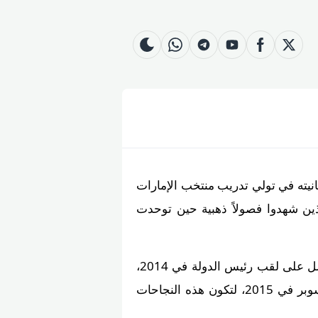
whatsapp
skin
telegram
youtube
facebook
twitter
انيته في تولي تدريب منتخب الإمارات
ق العين، الذين شهدوا فصولاً ذهبية حين توحدت
سجل داليتش مسيرة مثيرة مع العين، إذ أدخل الفريق في مرحلة تجددٍٍ هائلٍ على مستوى الكأس وحصل على لقب رئيس الدولة في 2014،
متبوعاً بمصيرٍٍٍ لا يُنسى عندما احتل الدوري الإماراتي 2015 بمهارة هجومية متوازنة، ثم احتلو كأس السوبر في 2015، لتكون هذه النجاحات