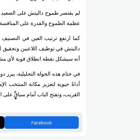
عظمة الطموح والقدرة على المنافسة 
كما ارتفع ترتيب العين في التصنيف 
داليتش في توظيف اللاعبين وتحقيق الانت
أنه سيشكل نقطة انطلاق قوية لأي م
في ختام هذه الجولة التحليلية، يبرز دور زلاتكو كحارسٍٍٍٍٍٍ
أداةً حيوية لتعزيز مكانة المنتخب الإماراتي في السا
القريب، وتفتح الباب أمام سباقٍٍٍٍٍٍٍٍٍٍٍٍٍٍٍٍٍٍٍٍٍٍٍٍٍٍٍٍٍٍٍٍٍٍٍٍٍٍٍٍٍٍٍٍٍّ
Facebook