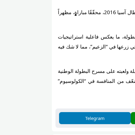
لم يقتصر طموح داليتش على الصعيد المحلي فحسب، بل تجاوز الحدود، إذ قاد العين إلى نهائي دوري أبطال آسيا 2016، محقّقًا مباراةٍٍٍٍٍٍٍٍٍٍٍٍٍٍٍٍٍٍٍٍٍٍٍٍٍٍٍٍٍٍٍٍٍٍٍٍٍٍٍٍٍٍٍٍٍٍٍٍٍٍٍٍٍٍٍٍٍٍٍٍٍٍٍٍٍٍٍٍٍٍٍٍٍٍٍٍٍٍٍٍٍٍٍٍٍٍٍٍٍٍٍٍٍٍٍٍٍٍٍٍٍٍٍٍٍٍٍٍٍٍٍٍٍٍٍٍٍٍٍٍٍٍٍٍٍٍٍٍٍٍٍٍ، مظهراً
طولة، ما يعكس فاعلية استراتيجيات
لتي زرعها في “الزعيم”، مما لا شك فيه
 ما يجعل الألقاب المقبلة ولعبته على مسرح البطولة الوطنية
ٍٍٍٍٍٍٍٍٍٍٍٍٍٍّ تضعّف من المنافسة في “الكولوسيوم”
Telegram