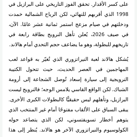
على كسر الأقدار. تحقق الفوز التاريخي على البرازيل في
1998 الذي أقربهم للنهائي، لكن الرياح الشمالية خمدت
ودخلتهم في صيام مزعج استمر ثمانية عشر عامًا. الآن،
في صيف 2026، يُعلن تأهل النرويج بطاقة رابعة في
تاريخهم للبطولة، وهو ما يضاعف حجم التحدي أمام هالاند.
يُشكل هالاند لعبة النيراتزوري الذي تُغيّر به قواعد لعب
المهاجمين في العصر الحديث، حيث تتحول الكتيبة
النرويجية إلى سيارة إسعاد تُوصل الشجاعة إلى أرومة
الشباك. لكن الواقع القاسي يلامس الوجه؛ فالنرويج ليست
البرازيل، وتأهلهم ليس حقيقيًّا كالبطولات الكبرى الأخرى.
يبقى السباق على الألقاب مفتوحًا أمام غير المنتخب الذي
يتوهم أخطار تسويفتسوني، لكن الذي يتصاعد حوله
الكولوسيوم والنيراتزوري الآخر هو هالاند. يُنظر إلى هذا