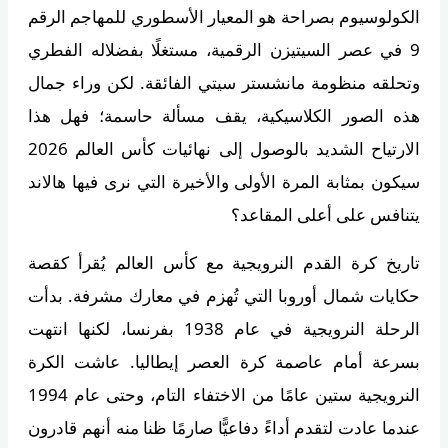
الكولوسيوم بصراحة هو المعيار الأسطوري للمهاجم الرقم
9 في عصر السيتيزن الرقمية، مستغلًا بفضلاله الفطري
وتحلقه منظومة مانشستر سيتي الفائقة. لكن وراء جمال
هذه الصور الكلاسيكية، يقف مسألة حاسمة؛ فهل هذا
الارتياح الشديد بالوصول إلى نهائيات كأس العالم 2026
سيكون بمثابة المرة الأولى والأخيرة التي نرى فيها هالاند
يتنافس على أعلى المقاعد؟
تاريخ كرة القدم النرويجية مع كأس العالم يُقرأ كقصة
حكايات شمال أوروبا التي تُهزم في معارك مشرفة. بدأت
الرحلة النرويجية في عام 1938 بفرنسا، لكنها انتهت
بسرعة أمام عاصمة كرة العصر إيطاليا. عاشت الكرة
النرويجية ستين عامًا من الاختفاء التام، وحتى عام 1994
عندما عادت لتقدم أداءً دفاعيًّا صارمًا ظنا منه أنهم قادرون