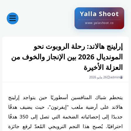
Yalla Shoot
www.yalashoot.co
إرلينج هالاند: رحلة الروبوت نحو
المونديال 2026 بين الإنجاز والخوف من
العزلة الأخيرة
admin
26 مايو 2026
يتحطم شباك المنافسين أسطوريًا حين يتواجد إرلينج
هالاند على أرضية ملعب "إيفرتون"، حيث يضيف هدفًا
جديدًا إلى إحصائياته الضخمة التي تصل إلى 350 هدفًا
احترافيًا. يُصبح هذا النجم النرويجي المُعدّ لرفع جائزة