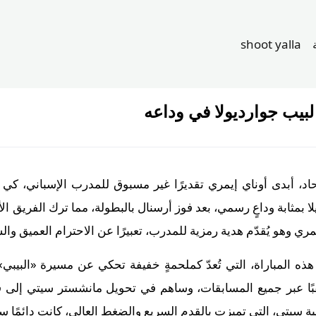
shoot yalla
 لبيب جوارديولا في وداعه
اد، أبدى أوناي إيمري تقديرًا غير مسبوق للمدرب الإسباني، كي
ا بمثابة وداعٍ رسمي، بعد فوز أرسنال بالبطولة، مما ترك الفريق ال
ري وهو يُقدّم هدية رمزية للمدرب، تعبيرًا عن الاحترام العميق وال
في هذه المباراة، التي تُعدّ كملحمةٍ خفيفة تحكي عن مسيرة «البي
ديولا خلال الفترة العشرية 20 لقبًا عبر جميع المسابقات، وساهم في تحويل مانشستر س
ة سيتي، التي تميزت بالقدم السريع والضغط العالي، كانت دائمًا سلا