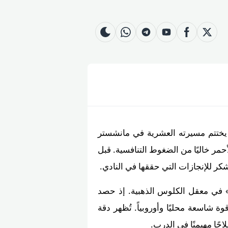
whatsapp
skin
telegram
youtube
facebook
twitter
 يختتم مسيرته العشرية في مانشستر
أحمر خاليًا من الضغوط التنافسية. قبل
شكر للإنجازات التي حققها في النادي.
بي» في معقل الكلوس الذهبية. إذ حصد
يتي إلى قوة شاسعة محليًا وأوروبياً. تُظهر دقة
حًا مهيمنًا في الدرب.