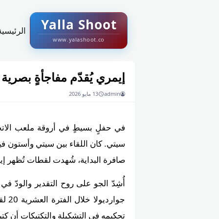
Yalla Shoot
الرئيسية
www.yalashoot.co
إيمري يُقدّم مفاجأةٍ بصرية
admin
13 مايو 2026
في حفلٍ بسيطٍ في أروقة ملعب الاتح
سيتي. كان اللقاء بين سيتي وأستون فيل
صافرة البداية، شُهدت لقطات تُظهر إيم
أُشِدّ الجو على روح التقدير والودّ 
جوار
تحكيمه في التشكيلة والتكتيكات أن كتيب