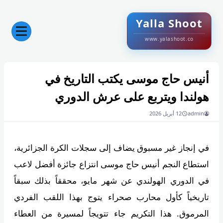
Yalla Shoot
www.yalashoot.co
أنيس حاج موسى يكتب التاريخ في
هولندا ويتربع على عرش الدوري
admin
12 أبريل 2026
في إنجاز غير مسبوق يضاف إلى سجلات الكرة الجزائرية،
استطاع النجم أنيس حاج موسى انتزاع جائزة أفضل لاعب
في الدوري الهولندي عن شهر مايو، محققاً بذلك سبقاً
تاريخياً كأول محارب صحراء يتوج بهذا اللقب الفردي
المرموق. هذا التكريم جاء تتويجاً لمسيرة من العطاء