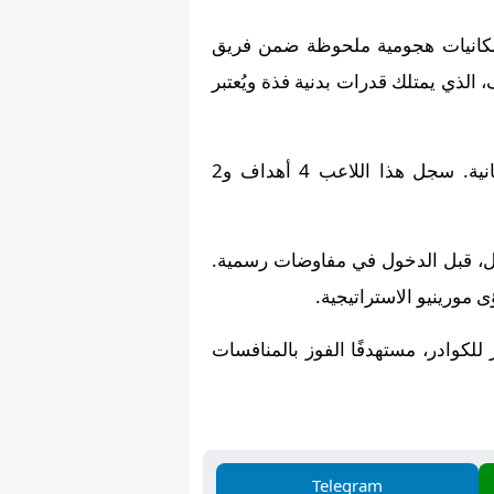
هير الألماني البالغ من العمر 22 عامًا. يُظهر براون إمكانيات هجومية ملحوظة ضمن فريق
سنغالي مالك ديوف، الذي يمتلك قدرات بدنية فذة ويُعتبر
الخيار الثالث يضم اللاعب السويدي دانييل سفينسون، الذي يتمتع بمرونة تكتيكية في الملاعب الألمانية. سجل هذا اللاعب 4 أهداف و2
ديال، قبل الدخول في مفاوضات رسمية.
ى مورينيو الاستراتيجية.
اللقب والتطوير المستمر للكوادر، مستهدفًا الفوز بالمنافسات
Telegram