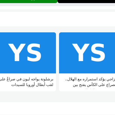
زاجي يؤكد استمراره مع الهلال..
برشلونة يواجه ليون في صراعٌ على
صراع على الكأس يفتح بين
لقب أبطال أوروبا للسيدات
فينيسيوس واليامال