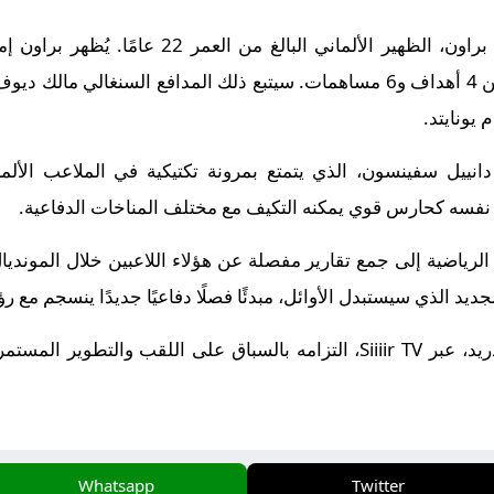
أول خيار يُبرز في القائمة هو ناثانييل براون، الظ
آينتراخت فرانكفورت، مع سجل يتضمن 4 أهداف و6 مساهمات. سيتبع ذلك المدافع ال
 يونايتد.
نفسه كحارس قوي يمكنه التكيف مع مختلف المناخات الدفاعية.
 الرياضية إلى جمع تقارير مفصلة عن هؤلاء اللاعبين خلال المون
جديد الذي سيستبدل الأوائل، مبدئًا فصلًا دفاعيًا جديدًا ينسجم مع رؤ
من خلال هذه الخطوة، يُظهر ريال مدريد، عبر Siiiir TV، التزامه بالسباق على 
Whatsapp
Twitter