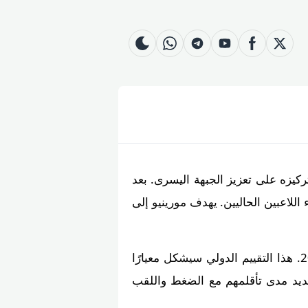
whatsapp
skin
telegram
youtube
facebook
twitter
كيزه على تعزيز الجبهة اليسرى. بعد
 اللاعبين الحاليين. يهدف مورينيو إلى
المدير الفني أشار إلى أن الأمانة الفنية ستراقب ثلاثة مرشحين بارزين خلال مباريات كأس العالم 2026. هذا التقييم الدولي سيشكل معيارًا
تحديد مدى تأقلمهم مع الضغط واللقب