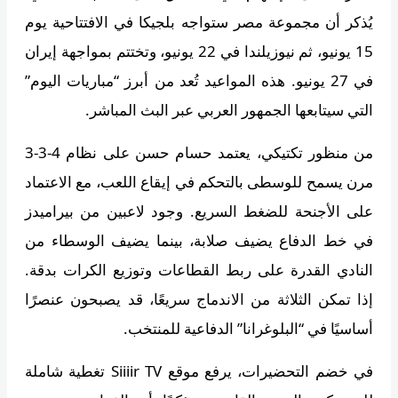
يُذكر أن مجموعة مصر ستواجه بلجيكا في الافتتاحية يوم
15 يونيو، ثم نيوزيلندا في 22 يونيو، وتختتم بمواجهة إيران
في 27 يونيو. هذه المواعيد تُعد من أبرز “مباريات اليوم”
التي سيتابعها الجمهور العربي عبر البث المباشر.
من منظور تكتيكي، يعتمد حسام حسن على نظام 4‑3‑3
مرن يسمح للوسطى بالتحكم في إيقاع اللعب، مع الاعتماد
على الأجنحة للضغط السريع. وجود لاعبين من بيراميدز
في خط الدفاع يضيف صلابة، بينما يضيف الوسطاء من
النادي القدرة على ربط القطاعات وتوزيع الكرات بدقة.
إذا تمكن الثلاثة من الاندماج سريعًا، قد يصبحون عنصرًا
أساسيًا في “البلوغرانا” الدفاعية للمنتخب.
في خضم التحضيرات، يرفع موقع Siiiir TV تغطية شاملة