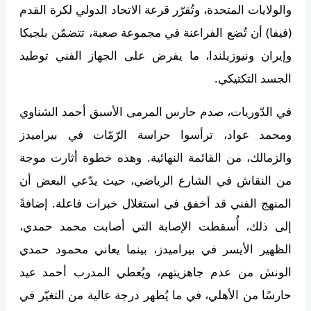
والولايات المتحدة، وتُقرّر قرعة الاتحاد الدولي لكرة القدم
(فيفا) أن تُضع الفراعنة في مجموعة صعبة، تتضمّن بلجيكا
وإيران ونيوزيلندا، ما يفرض على الجهاز الفني توطيد
الجسد التكتيكي.
في الدّوريات، صدم حارس المرمى الأسبق أحمد الشناوي
ومحمد عواد، ترأسوا حراسة الرّمّات في بيراميدز
والزمالك، من القائمة النهائية. وهذه خطوة أثارت موجة
من النقاش في الشارع الرياضي، حيث يدّعي البعض أن
المنهج الفني قد أخفق في استغلال خبرات فاعلة. إضافةً
إلى ذلك، أُسقطت الإصابة التي أصابت محمد حمدي،
الظهير الأيسر في بيراميدز، بينما يعاني محمود حمدي
الونش من عدم جاهزيتهم، ويُعطي المدرب أحمد عيد
حارسًا من الأهلي، في ما يُظهر درجة عالية من التغيّر في