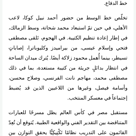
خط الدفاع.
تخلّص خط الوسط من حضور أحمد نبيل كوكا، لاعب
الأهلي، في حين تمّ استبعاد محمد شحاتة، وسط الزمالك،
في إطار إعادة تنظيم الكتيبة. في الهجوم، تَلقى مصطفى
فتحي وإسلام عيسى، من بيراميدز وكليوباترا، إصاباتٍ
تسيطر، بينما أُهمل محمود زلاكة أيضًا. يُترك ميدان الساحة
في انتظار بدائلٍ جريئة من كتيبة مستعدة، بما في ذلك
مصطفى محمد، مهاجم نانت الفرنسي، وصلاح محسن،
وأسامة فيصل، وغيرها من اللاعبين الذين قد يُضبط
إجتماعاً في معسكر المنتخب.
مستقبل مصر في كأس العالم يظل مسرحًا للعبارات
المتناقضة بين التقدير الفني والواقعية الطبية. يُتوقع أن تُعِدّ
القائمون على التدريب نظامًا تَكْتِيكِيًّا يحقق التوازن بين