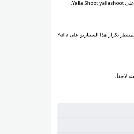
Yalla .
مواجهات سابقة بين نهضة بركان و الوداد الرياضي انتهت بنتائج كبيرة، ومن المنتظر تكرار هذا السيناريو على Yalla