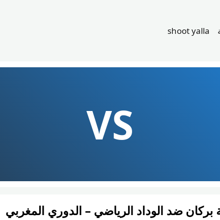
shoot yalla
VS
بركان ضد الوداد الرياضي – الدوري المغربي