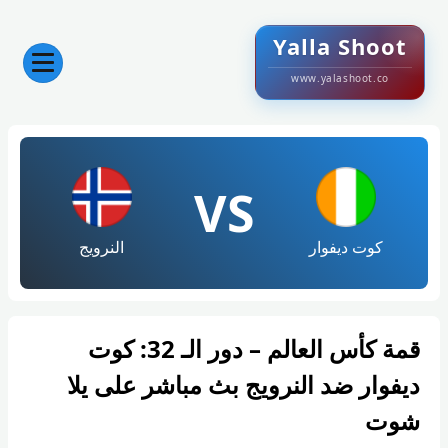
Yalla Shoot
www.yalashoot.co
VS
كوت ديفوار
النرويج
قمة كأس العالم – دور الـ 32: كوت
ديفوار ضد النرويج بث مباشر على يلا
شوت