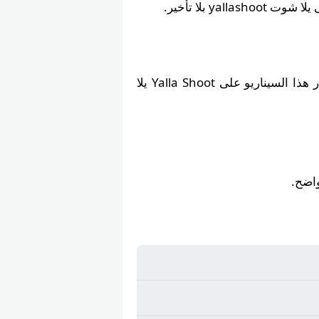
yalla بلا تأخير.
مواجهات سابقة بين سويسرا و كندا انتهت بنتائج كبيرة، ومن المنتظر تكرار هذا السيناريو على Yalla Shoot يلا
اضح.