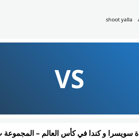
shoot yalla
VS