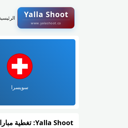
Yalla Shoot
الرئيسية
www.yalashoot.co
سويسرا
Yalla Shoot: تغطية مباراة سويسرا و كندا في كأس العالم – المجموعة ب