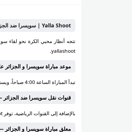
Yalla Shoot | سويسرا ضد الجزائر بث مباشر الجمعة 3 يوليو 2026 في البطولة على yallashoot يلا شوت
تتجه أنظار محبي الكرة نحو لقاء سويسرا و الجزائ
yallashoot.
موعد مباراة سويسرا و الجزائر على la Shoot
تبدأ المباراة الساعة
4:00 صباحاً
، ويس
قنوات نقل سويسرا ضد الجزائر —
بالإضافة إلى
القنوات الرياضية
، توفر
ot
معلق مباراة سويسرا و الجزائر — على oot