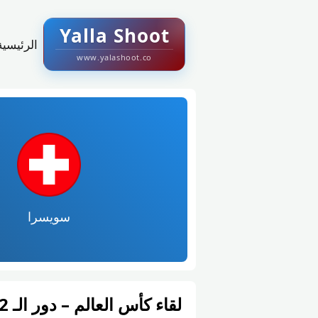
Yalla Shoot
الرئيسية
www.yalashoot.co
سويسرا
لقاء كأس العالم – دور الـ 32: سويسرا vs الجزائر – يلا شوت 2026-07-03