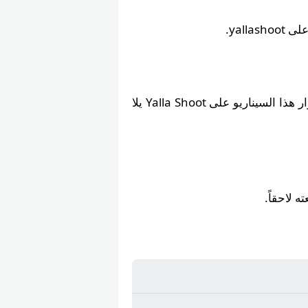
yall.
مواجهات سابقة بين سويسرا و الجزائر انتهت بنتائج كبيرة، ومن المنتظر تكرار هذا السيناريو على Yalla Shoot يلا