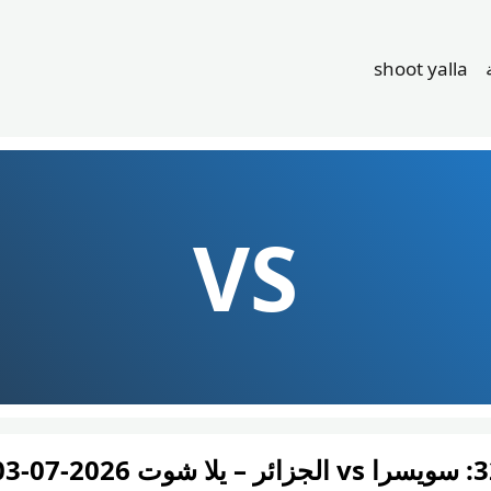
shoot yalla
VS