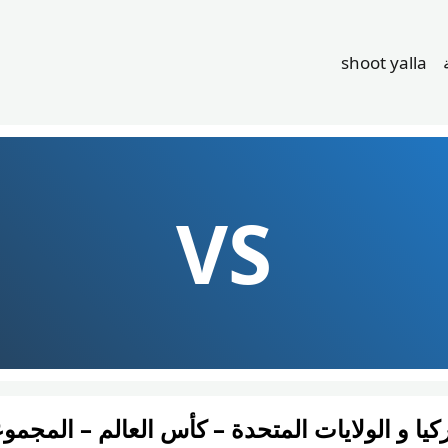
shoot yalla
VS