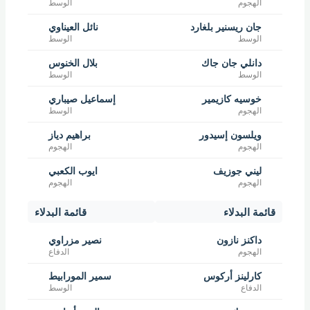
الهجوم
الوسط
جان ريسنير بلغارد
نائل العيناوي
الوسط
الوسط
دانلي جان جاك
بلال الخنوس
الوسط
الوسط
خوسيه كازيمير
إسماعيل صيباري
الهجوم
الوسط
ويلسون إسيدور
براهيم دياز
الهجوم
الهجوم
ليني جوزيف
ايوب الكعبي
الهجوم
الهجوم
قائمة البدلاء
قائمة البدلاء
داكنز نازون
نصير مزراوي
الهجوم
الدفاع
كارلينز أركوس
سمير المورابيط
الدفاع
الوسط