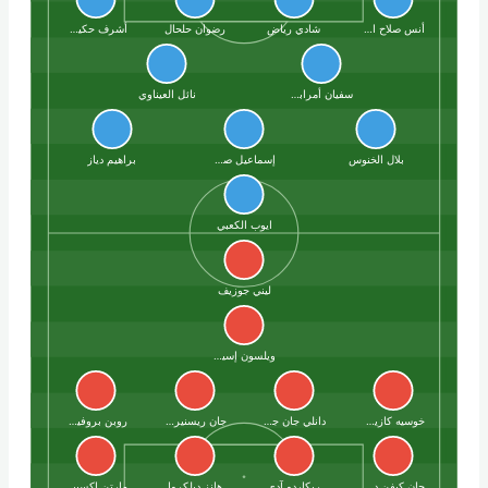
أنس صلاح الدين
شادي رياض
رضوان حلحال
أشرف حكيمي
سفيان أمرابط
نائل العيناوي
بلال الخنوس
إسماعيل صيباري
براهيم دياز
ايوب الكعبي
ليني جوزيف
ويلسون إسيدور
خوسيه كازيمير
دانلي جان جاك
جان ريسنير بلغارد
روبن بروفيدنس
جان كيفن دوفيرن
ريكاردو آدي
هانز ديلكروا
مارتن إكسبيريانس