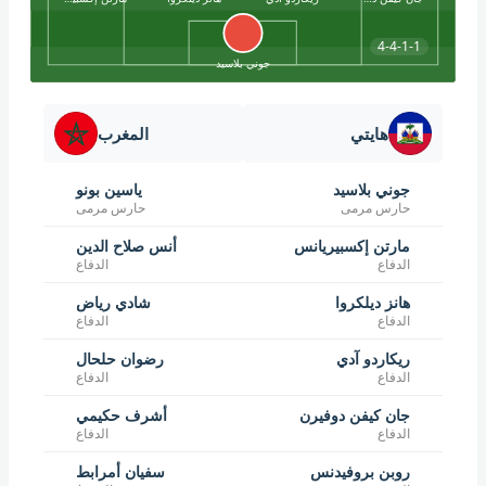
4-4-1-1
جوني بلاسيد
هايتي
المغرب
جوني بلاسيد
ياسين بونو
حارس مرمى
حارس مرمى
مارتن إكسبيريانس
أنس صلاح الدين
الدفاع
الدفاع
هانز ديلكروا
شادي رياض
الدفاع
الدفاع
ريكاردو آدي
رضوان حلحال
الدفاع
الدفاع
جان كيفن دوفيرن
أشرف حكيمي
الدفاع
الدفاع
روبن بروفيدنس
سفيان أمرابط