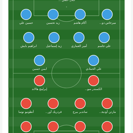
ميرخاس دوسكي
أكام هاشم
زيد تحسين
حسين علي
علي جاسم
أمير العماري
زيد إسماعيل
ابراهيم بايش
علي الحمادي
ايمن حسين
الكسندر سورلوث
إيرلينج هالاند
مارتن أوديجارد
ساندير بيرج
فردريك أورسنيس
أنطونيو نوسا