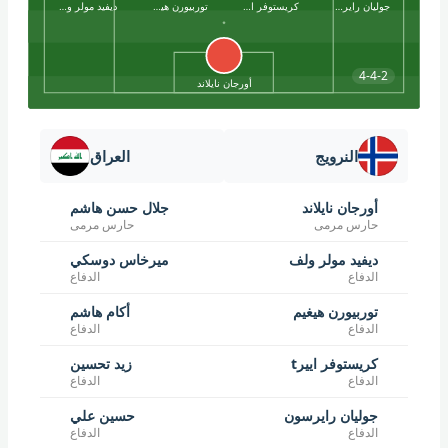
جوليان رايرسون
كريستوفر اييرt
توربيورن هيغيم
ديفيد مولر ولف
4-4-2
أورجان نايلاند
النرويج
العراق
أورجان نايلاند
جلال حسن هاشم
حارس مرمى
حارس مرمى
ديفيد مولر ولف
ميرخاس دوسكي
الدفاع
الدفاع
توربيورن هيغيم
أكام هاشم
الدفاع
الدفاع
كريستوفر اييرt
زيد تحسين
الدفاع
الدفاع
جوليان رايرسون
حسين علي
الدفاع
الدفاع