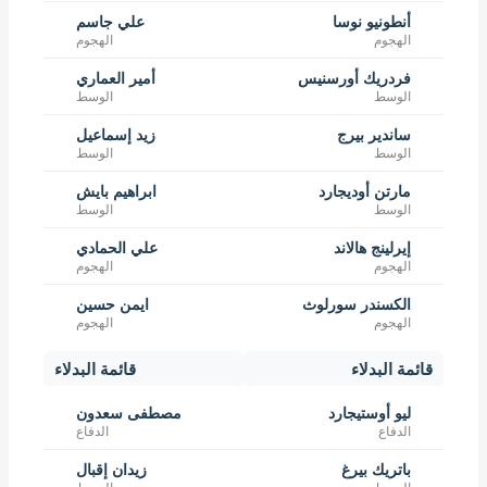
أنطونيو نوسا
علي جاسم
الهجوم
الهجوم
فردريك أورسنيس
أمير العماري
الوسط
الوسط
ساندير بيرج
زيد إسماعيل
الوسط
الوسط
مارتن أوديجارد
ابراهيم بايش
الوسط
الوسط
إيرلينج هالاند
علي الحمادي
الهجوم
الهجوم
الكسندر سورلوث
ايمن حسين
الهجوم
الهجوم
قائمة البدلاء
قائمة البدلاء
ليو أوستيجارد
مصطفى سعدون
الدفاع
الدفاع
باتريك بيرغ
زيدان إقبال