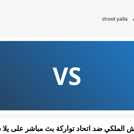
shoot yalla
VS
ش الملكي ضد اتحاد تواركة بث مباشر على يلا