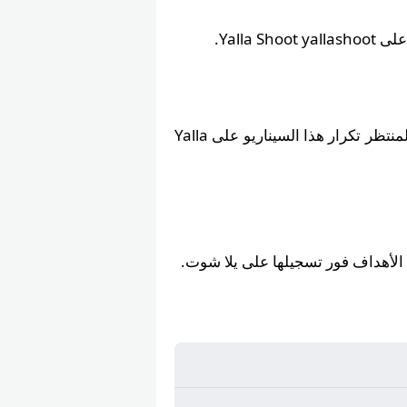
Yalla .
مواجهات سابقة بين الجيش الملكي و اتحاد تواركة انتهت بنتائج كبيرة، ومن المنتظر تكرار هذا السيناريو على Yalla