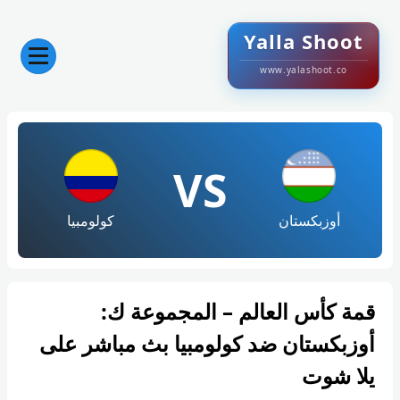
Yalla Shoot
www.yalashoot.co
VS
أوزبكستان
كولومبيا
قمة كأس العالم – المجموعة ك:
أوزبكستان ضد كولومبيا بث مباشر على
يلا شوت