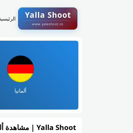
Yalla Shoot
الرئيسية
www.yalashoot.co
ألمانيا
Yalla Shoot | مشاهدة ألمانيا و كوراساو – كأس العالم – المجموعة ه