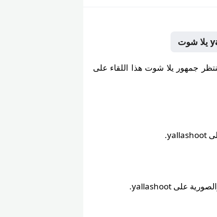
ألمانيا و كوراساو ضمن البطولة يوم الأحد 14 يونيو 2026، حيث ينتظر جمهور يلا شوت هذا اللقاء على
ya.
على yallashoot.