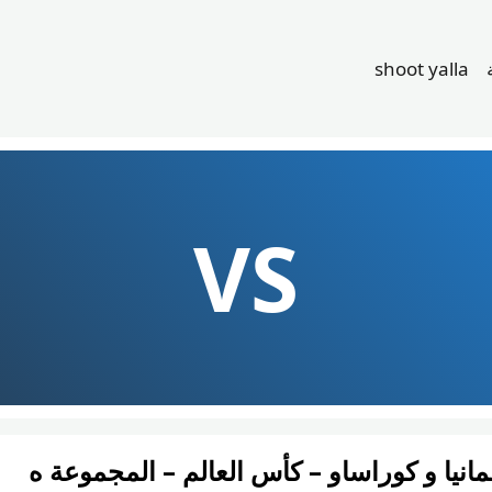
shoot yalla
VS