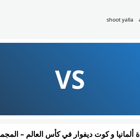
shoot yalla
VS