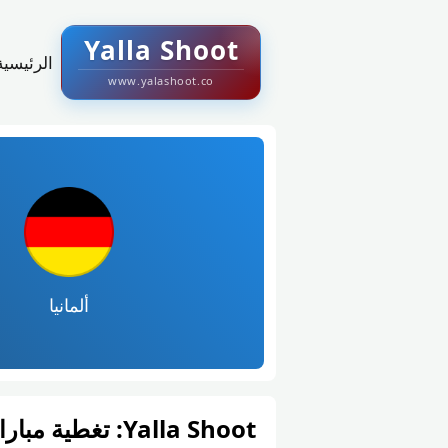
Yalla Shoot
الرئيسية
www.yalashoot.co
ألمانيا
Yalla Shoot: تغطية مباراة ألمانيا و كوت ديفوار في كأس العالم – المجموعة ه